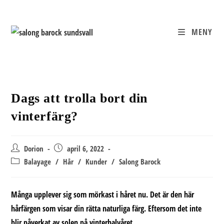
Hoppa
till
innehållet
MENY
Dags att trolla bort din
vinterfärg?
Inläggsförfattare:
Inlägget
Dorion
april 6, 2022
publicerat:
Inläggskategori:
Balayage
/
Hår
/
Kunder
/
Salong Barock
Många upplever sig som mörkast i håret nu. Det är den här
hårfärgen som visar din rätta naturliga färg. Eftersom det inte
blir påverkat av solen på vinterhalvåret.