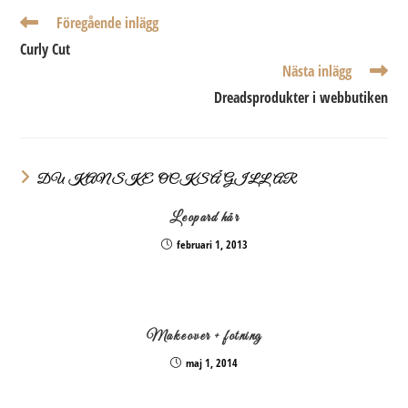
Läs
Föregående inlägg
fler
Curly Cut
artiklar
Nästa inlägg
Dreadsprodukter i webbutiken
DU KANSKE OCKSÅ GILLAR
Leopard hår
februari 1, 2013
Makeover + fotning
maj 1, 2014