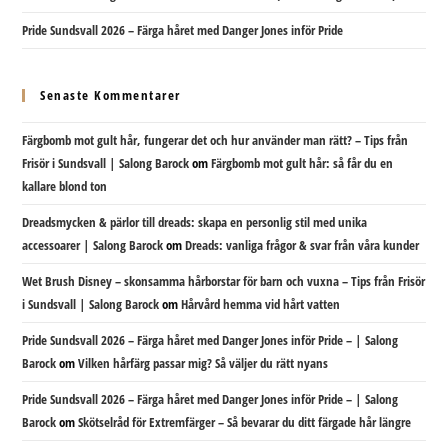
Pride Sundsvall 2026 – Färga håret med Danger Jones inför Pride
Senaste Kommentarer
Färgbomb mot gult hår, fungerar det och hur använder man rätt? – Tips från
Frisör i Sundsvall | Salong Barock
om
Färgbomb mot gult hår: så får du en
kallare blond ton
Dreadsmycken & pärlor till dreads: skapa en personlig stil med unika
accessoarer | Salong Barock
om
Dreads: vanliga frågor & svar från våra kunder
Wet Brush Disney – skonsamma hårborstar för barn och vuxna – Tips från Frisör
i Sundsvall | Salong Barock
om
Hårvård hemma vid hårt vatten
Pride Sundsvall 2026 – Färga håret med Danger Jones inför Pride – | Salong
Barock
om
Vilken hårfärg passar mig? Så väljer du rätt nyans
Pride Sundsvall 2026 – Färga håret med Danger Jones inför Pride – | Salong
Barock
om
Skötselråd för Extremfärger – Så bevarar du ditt färgade hår längre