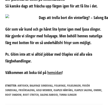
Så kanske dags att fräscha upp färgen igen för att få lite i det.
Gör som vår kund och ge håret lite lyster igen med ljusa slingor.
Här gjorde vi slingor med foilayage. Men behöll hennes naturliga
färg mot botten för en så underhållsfri frisyr som möjligt.
Ps. Glöm inte att vi alltid jobbar med Olaplex vid alla våra
färgbehandlingar.
Välkommen att boka tid på
hemsidan
!
ETIKETTER:
AIRTOUCH
,
BALAYAGE SUNDSVALL
,
FOLIAYAGE
,
FOLIELINGOR
,
FRISÖR
SUNDSVALL
,
FRISÖRSALONG
,
GOLD MEMBER
,
OLAPLEX HÅRFÄRG
,
OLAPLEX SALONG
,
OMBRE
,
ROOT SHADOW
,
ROOT STRETCH
,
SALONG BAROCK
,
TUNNA SLINGOR